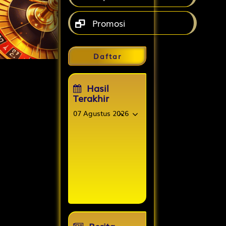
Promosi
Daftar
Hasil
Terakhir
07 Agustus 2026
TURKIYE POOL
8301
CANADIANIGHT
5903
SGPNIGHT
8067
CAROLINAEVE
2247