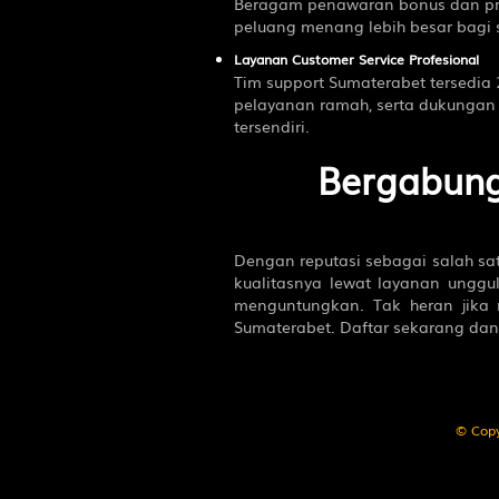
Beragam penawaran bonus dan pr
peluang menang lebih besar bagi
Layanan Customer Service Profesional
Tim support Sumaterabet tersedia 
pelayanan ramah, serta dukunga
tersendiri.
Bergabung
Dengan reputasi sebagai salah sa
kualitasnya lewat layanan ungg
menguntungkan. Tak heran jika 
Sumaterabet. Daftar sekarang dan
© Copy