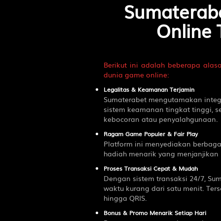
Sumaterabe
Online 
Berikut ini adalah beberapa al
dunia game online:
Legalitas & Keamanan Terjamin
Sumaterabet mengutamakan integr
sistem keamanan tingkat tinggi, se
kebocoran atau penyalahgunaan.
Ragam Game Populer & Fair Play
Platform ini menyediakan berbagai
hadiah menarik yang menjanjikan
Proses Transaksi Cepat & Mudah
Dengan sistem transaksi 24/7, Su
waktu kurang dari satu menit. Ters
hingga QRIS.
Bonus & Promo Menarik Setiap Hari